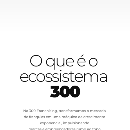
Careers
Docs
About
O que é o 
COMMUNITY
Join
ecossistema 
Events
300
Experts
Na 300 Franchising, transformamos o mercado 
de franquias em uma máquina de crescimento 
exponencial, impulsionando 
marcas e empreendedores rumo ao topo.