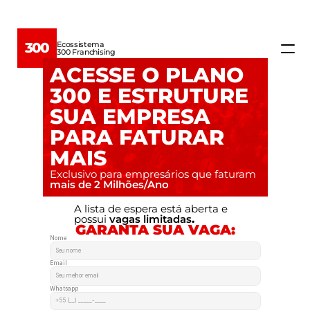
Ecossistema
300
300 Franchising
ACESSE O PLANO 
300 E ESTRUTURE 
Home
SUA EMPRESA 
Ecossistema
PARA FATURAR 
MAIS
Quem somos
Exclusivo para empresários que faturam
mais de 2 Milhões/Ano 
Educação →
A lista de espera está aberta e 
possui 
vagas limitadas
.
GARANTA SUA VAGA:
Nome
Verticais →
Email
Escolha sua franquia
Whatsapp