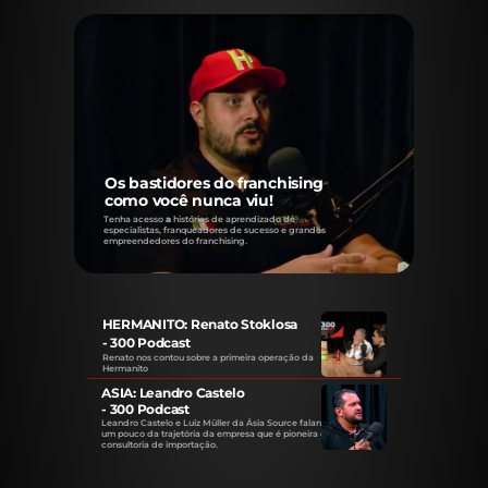
Os bastidores do franchising
como você nunca viu!
Tenha acesso
 a 
histórias de aprendizado de 
especialistas, franqueadores de sucesso e grandes 
empreendedores do franchising.
HERMANITO: Renato Stoklosa
- 300 Podcast
Renato nos contou sobre a primeira operação da 
Hermanito
ASIA: Leandro Castelo
- 300 Podcast
Leandro Castelo e Luiz Müller da Ásia Source falando 
um pouco da trajetória da empresa que é pioneira em 
consultoria de importação.