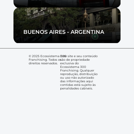
BUENOS AIRES - ARGENTINA
© 2025 Ecossistema 300 
Este site e seu conteúdo 
Franchising. Todos os 
são de propriedade 
direitos reservados.
exclusiva do 
Ecossistema 300 
Franchising. Qualquer 
reprodução, distribuição 
ou uso não autorizado 
das informações aqui 
contidas está sujeito às 
penalidades cabíveis.