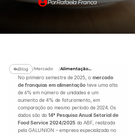
Por
Rafaela França
Conteúdos →
Summit300
Carreira
Fale conosco
Mercado
Alimentação
Blog
/
/
Changelog
saudável: por que
No primeiro semestre de 2025, o 
mercado 
esse mercado é
uma das maiores
de franquias em alimentação
 teve uma alta 
oportunidades de
Pricing
de 6% em número de unidades e um 
franquia no Brasil
aumento de 4% de faturamento, em 
comparação ao mesmo período de 2024. Os 
RESOURCES
dados são da 
14ª Pesquisa Anual Setorial de 
Blog
Food Service 2024/2025
 da ABF, realizada 
pela GALUNION – empresa especializada no 