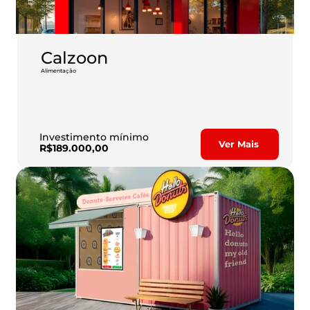
Careers
Docs
Calzoon
Alimentação
A indústria de alimentos do Brasil encerrou 2022 com 
About
faturamento de R$ 1,075 trilhão, superando em 16,6% o apurado 
no ano anterior.
COMMUNITY
Investimento mínimo
Ver Mais
R$189.000,00
Join
Events
Experts