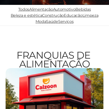
Conteúdos →
Todos
Alimentação
Automotivo
Bebidas
Beleza e estética
Construção
Educação
Limpeza
Summit300
Moda
Saúde
Serviços
Carreira
Fale conosco
FRANQUIAS DE 
Changelog
ALIMENTAÇÃO
Pricing
RESOURCES
Blog