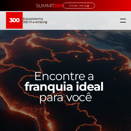
SUMMIT
300
Saiba mais
Ecossistema
300
300 Franchising
Home
Ecossistema
Quem somos
Encontre a 
franquia ideal
Educação →
para você
Verticais →
Escolha sua franquia