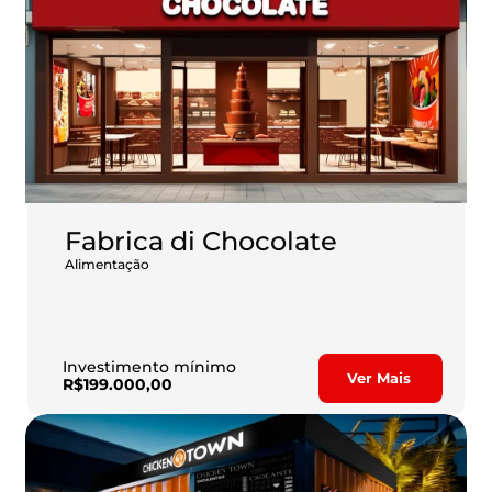
Fabrica di Chocolate
Alimentação
A Fábrica di Chocolate é a líder no segmento de 
fondue do país!
Com mais de 20 anos de história, proporciona aos 
franqueados faturar até R$1.2 milhão ao ano.
Investimento mínimo
Ver Mais
R$199.000,00