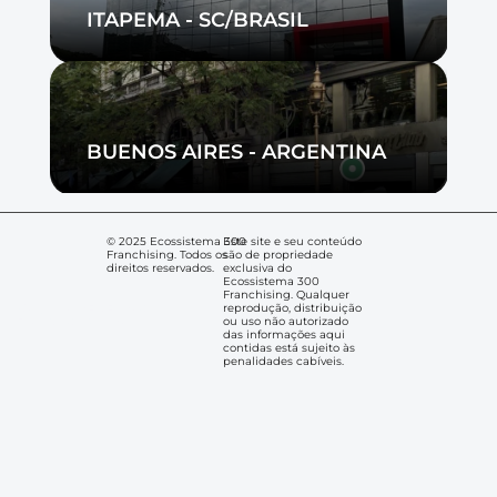
ITAPEMA - SC/BRASIL
BUENOS AIRES - ARGENTINA
© 2025 Ecossistema 300 
Este site e seu conteúdo 
Franchising. Todos os 
são de propriedade 
direitos reservados.
exclusiva do 
Ecossistema 300 
Franchising. Qualquer 
MAQUINA DE VENDAS 
reprodução, distribuição 
FRANCHISING LTDA
ou uso não autorizado 
das informações aqui 
contidas está sujeito às 
penalidades cabíveis.