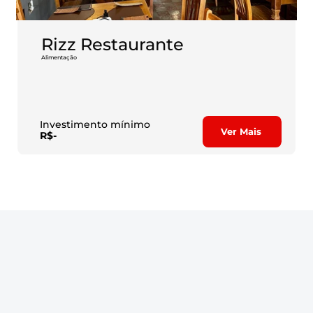
Rizz Restaurante
Alimentação
O Rizz é mais que um restaurante — é um convite para viver o melhor da 
gastronomia com sabor, história e propósito e se tornou referência 
nacional com um conceito único: 
o primeiro rodízio de risotos do Brasil
.
Investimento mínimo
Ver Mais
R$-