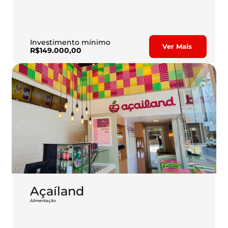
O tuc-tuc mais amado do Brasil! Um modelo de negócio 
instagramável e lucrativo com 3 negócios em 1: pizzas, massas 
e risotos.
Investimento mínimo
Ver Mais
R$149.000,00
Açaíland
Alimentação
O produto queridinho dos brasileiros está 
proporcionando alto faturamento e recorrência com 
um modelo de negócio inovador e experiência 100% 
self-service.