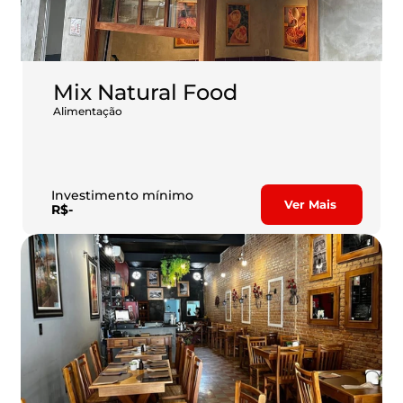
Mix Natural Food
Alimentação
A Mix Natural é uma franquia especializada em alimentação 
saudável que une praticidade, sabor e bem-estar em um único 
modelo de negócio. A Mix Natural se destaca pela proposta de 
refeições rápidas, equilibradas e preparadas com ingredientes 
selecionados.
Investimento mínimo
Ver Mais
R$-