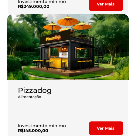
Investimento mínimo
Ver Mais
R$249.000,00
Pizzadog
Alimentação
Seja dono do seu próprio negócio com liberdade, autonomia e 
segurança.
Invista em uma marca inovadora, que conquista o paladar de 
todos os brasileiros!
Investimento mínimo
Ver Mais
R$145.000,00