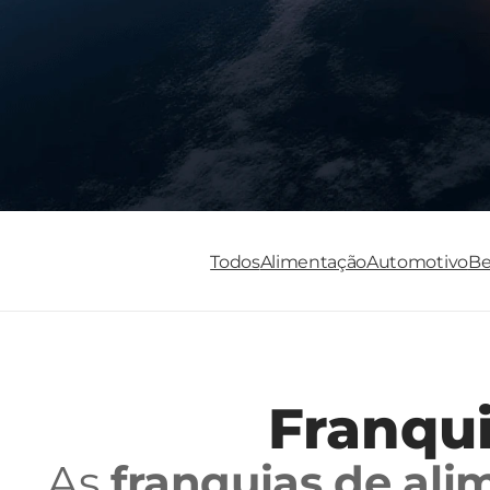
Todos
Alimentação
Automotivo
Be
Franqu
As 
franquias de al