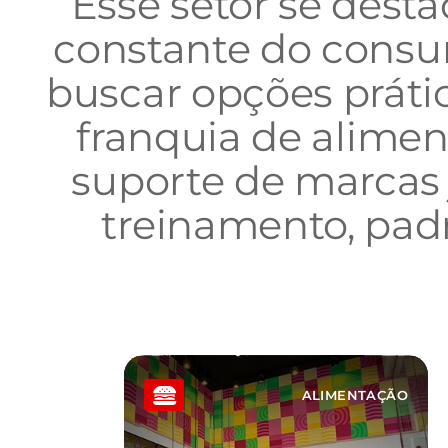
Esse setor se dest
constante do consumi
buscar opções prátic
franquia de alime
suporte de marcas j
treinamento, padr
ALIMENTAÇÃO
ALIMENTAÇÃO