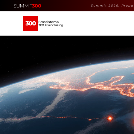
SUMMIT
300
Summit 2026! Prepar
Ecossistema
300
300 Franchising