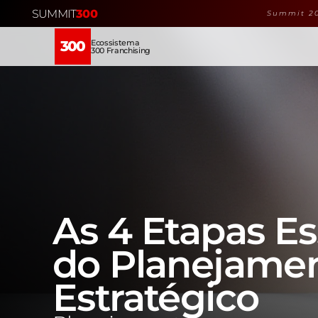
SUMMIT
300
Summit 20
Ecossistema
300
300 Franchising
As 4 Etapas Es
do Planejamen
Estratégico