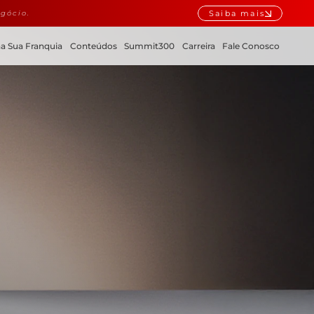
Saiba mais
gócio.
a Sua Franquia
Conteúdos
Summit300
Carreira
Fale Conosco