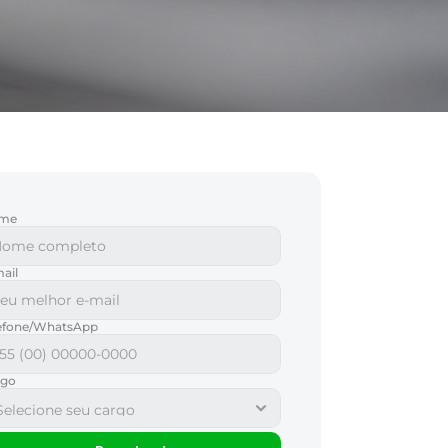
me
ail
lefone/WhatsApp
rgo