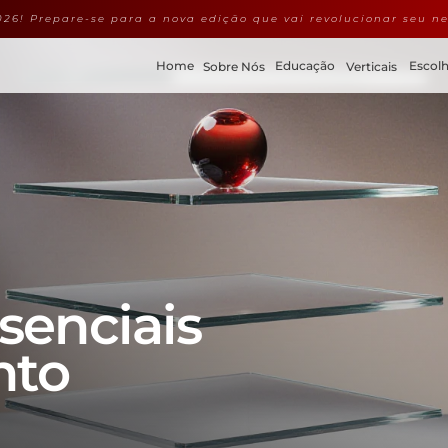
26! Prepare-se para a nova edição que vai revolucionar seu ne
Home
Educação
Escolh
Sobre Nós
Verticais
senciais 
to 