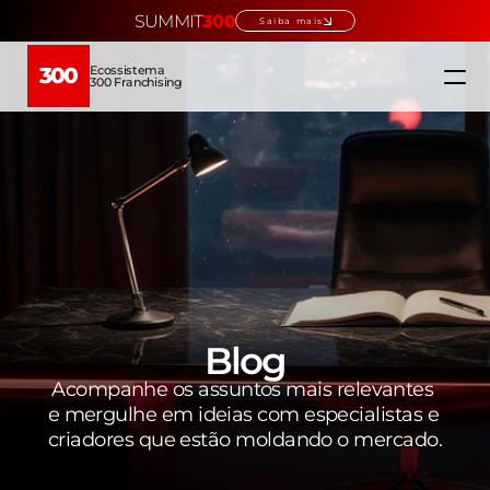
SUMMIT
300
Saiba mais
Ecossistema
300
300 Franchising
Home
Ecossistema
Quem somos
Educação →
Blog
Acompanhe os assuntos mais relevantes 
Verticais →
e mergulhe em ideias com especialistas e 
criadores que estão moldando o mercado.
Escolha sua franquia