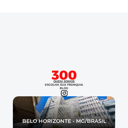
Careers
Verticais →
Docs
Escolha sua franquia
About
Conteúdos →
COMMUNITY
Summit300
Join
Carreira
Events
QUEM SOMOS
ESCOLHA SUA FRANQUIA
BLOG
Fale conosco
Experts
COMMUNITY
Join
BELO HORIZONTE - MG/BRASIL