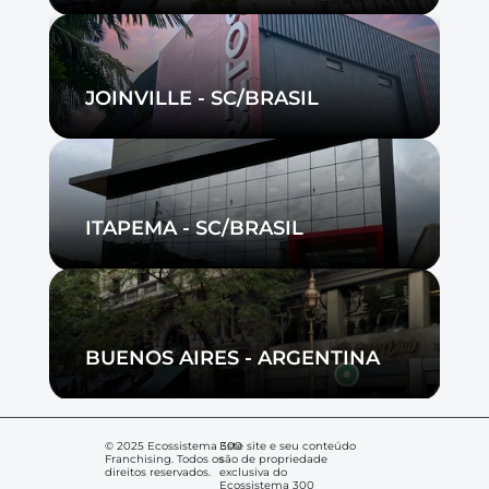
Events
Experts
JOINVILLE - SC/BRASIL
RESOURCES
Blog
ITAPEMA - SC/BRASIL
Careers
Docs
BUENOS AIRES - ARGENTINA
About
© 2025 Ecossistema 300 
Este site e seu conteúdo 
Franchising. Todos os 
são de propriedade 
direitos reservados.
exclusiva do 
Ecossistema 300 