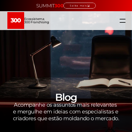
SUMMIT
300
Saiba mais
Ecossistema
300
300 Franchising
Home
Ecossistema
Quem somos
Educação →
Blog
Acompanhe os assuntos mais relevantes 
Verticais →
e mergulhe em ideias com especialistas e 
criadores que estão moldando o mercado.
Escolha sua franquia