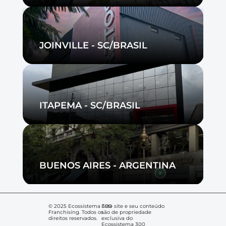
Events
Experts
JOINVILLE - SC/BRASIL
RESOURCES
Blog
ITAPEMA - SC/BRASIL
Careers
Docs
BUENOS AIRES - ARGENTINA
About
© 2025 Ecossistema 300 
Este site e seu conteúdo 
Franchising. Todos os 
são de propriedade 
direitos reservados.
exclusiva do 
Ecossistema 300 