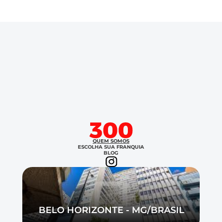
Careers
Verticais →
Docs
Escolha sua franquia
About
Conteúdos →
COMMUNITY
Summit300
Join
Carreira
Events
QUEM SOMOS
ESCOLHA SUA FRANQUIA
BLOG
Fale conosco
Experts
COMMUNITY
Join
BELO HORIZONTE - MG/BRASIL