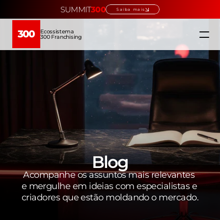
SUMMIT
300
Saiba mais
Ecossistema
300
300 Franchising
Home
Ecossistema
Quem somos
Educação →
Blog
Acompanhe os assuntos mais relevantes 
Verticais →
e mergulhe em ideias com especialistas e 
criadores que estão moldando o mercado.
Escolha sua franquia