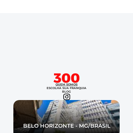
Careers
Verticais →
Docs
Escolha sua franquia
About
Conteúdos →
COMMUNITY
Summit300
Join
Carreira
Events
QUEM SOMOS
ESCOLHA SUA FRANQUIA
BLOG
Fale conosco
Experts
COMMUNITY
Join
BELO HORIZONTE - MG/BRASIL