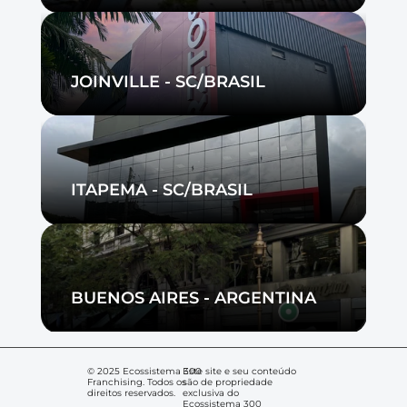
Events
Experts
JOINVILLE - SC/BRASIL
RESOURCES
Blog
ITAPEMA - SC/BRASIL
Careers
Docs
BUENOS AIRES - ARGENTINA
About
© 2025 Ecossistema 300 
Este site e seu conteúdo 
Franchising. Todos os 
são de propriedade 
direitos reservados.
exclusiva do 
Ecossistema 300 