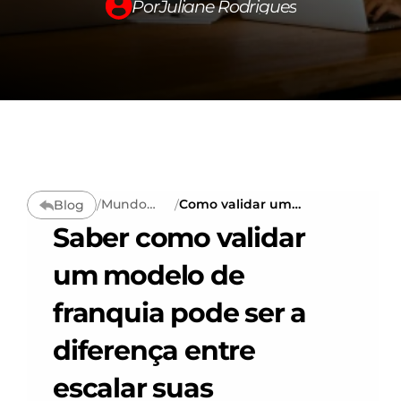
Por
Juliane Rodrigues
Conteúdos →
Summit300
Carreira
Fale conosco
Mundo
Como validar um
Blog
/
/
Changelog
Corporativ
modelo de
Saber como validar 
o
franquia antes de
escalar
nacionalmente
um modelo de 
Pricing
franquia pode ser a 
RESOURCES
diferença entre 
Blog
escalar suas 