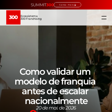
SUMMIT
300
Saiba mais
Ecossistema
300
300 Franchising
Home
Ecossistema
Quem somos
Como validar um 
Educação →
modelo de franquia 
antes de escalar 
Verticais →
nacionalmente
Escolha sua franquia
20 de mai. de 2026