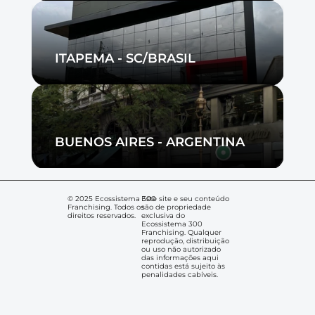
ITAPEMA - SC/BRASIL
BUENOS AIRES - ARGENTINA
© 2025 Ecossistema 300 
Este site e seu conteúdo 
Franchising. Todos os 
são de propriedade 
direitos reservados.
exclusiva do 
Ecossistema 300 
Franchising. Qualquer 
reprodução, distribuição 
ou uso não autorizado 
das informações aqui 
contidas está sujeito às 
penalidades cabíveis.