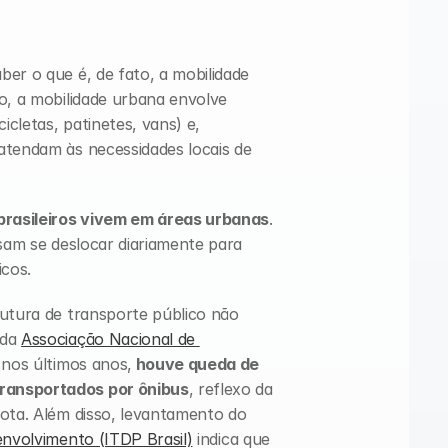
er o que é, de fato, a mobilidade 
o, a mobilidade urbana envolve 
icletas, patinetes, vans) e, 
atendam às necessidades locais de 
brasileiros vivem em áreas urbanas
. 
sam se deslocar diariamente para 
cos. 
utura de transporte público não 
da 
Associação Nacional de 
 nos últimos anos,
 houve queda de 
ransportados por ônibus
, reflexo da 
má qualidade do serviço e da redução da frota. Além disso, levantamento do 
envolvimento (ITDP Brasil)
 indica que 