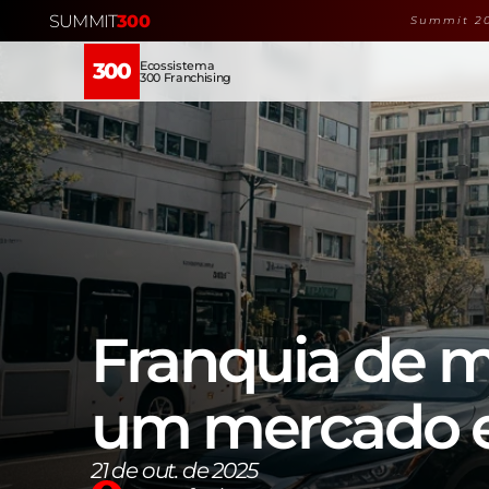
SUMMIT
300
Summit 20
Ecossistema
300
300 Franchising
Franquia de m
um mercado e
21 de out. de 2025