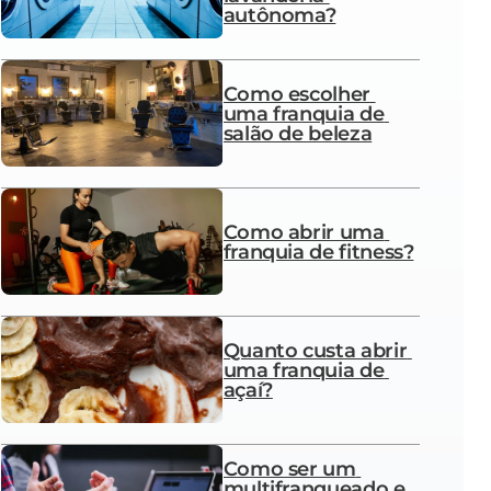
autônoma?
Como escolher 
uma franquia de 
salão de beleza
Como abrir uma 
franquia de fitness?
Quanto custa abrir 
uma franquia de 
açaí?
Como ser um 
multifranqueado e 