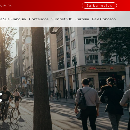
Saiba mais
gócio.
a Sua Franquia
Conteúdos
Summit300
Carreira
Fale Conosco
 