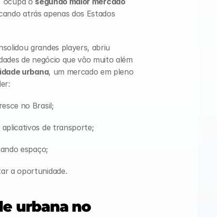
e, ocupa o 
segundo maior mercado 
ficando atrás apenas dos Estados 
olidou grandes players, abriu 
dades de negócio que vão muito além 
lidade urbana
, um mercado em pleno 
er:
esce no Brasil;
plicativos de transporte;
tando espaço;
r a oportunidade. 
e urbana no 