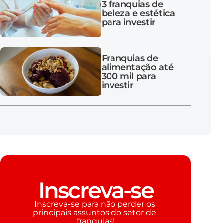
3 franquias de 
beleza e estética 
para investir
Franquias de 
alimentação até 
300 mil para 
investir
Inscreva-se
Inscreva-se para não perder os 
principais assuntos do setor de 
franquias!