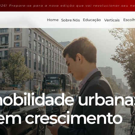
26! Prepare-se para a nova edição que vai revolucionar seu ne
Home
Educação
Escolh
Sobre Nós
Verticais
obilidade urbana:
m crescimento 