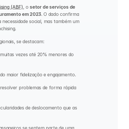
ising (ABF)
, o 
setor de serviços de 
aturamento em 2023
. O dado confirma 
 necessidade social, mas também um 
chising.
egionais, se destacam:
, muitas vezes até 20% menores do 
do maior fidelização e engajamento.
 resolver problemas de forma rápida 
ticularidades de deslocamento que as 
ssageiros se sentem parte de uma 