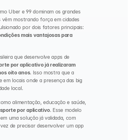
omo Uber e 99 dominam os grandes 
is vêm mostrando força em cidades 
médias e pequenas. Esse movimento é impulsionado por dois fatores principais: 
ndições mais vantajosas para 
sileira que desenvolve apps de 
te por aplicativo já realizaram 
mos oito anos
. Isso mostra que a 
 em locais onde a presença das big 
ade local. 
 como alimentação, educação e saúde, 
sporte por aplicativo
. Esse modelo 
rem uma solução já validada, com 
vez de precisar desenvolver um app 