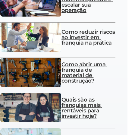
escalar sua 
operação
Como reduzir riscos 
ao investir em 
franquia na prática
Como abrir uma 
franquia de 
material de 
construção?
Quais são as 
franquias mais 
rentáveis para 
investir hoje?