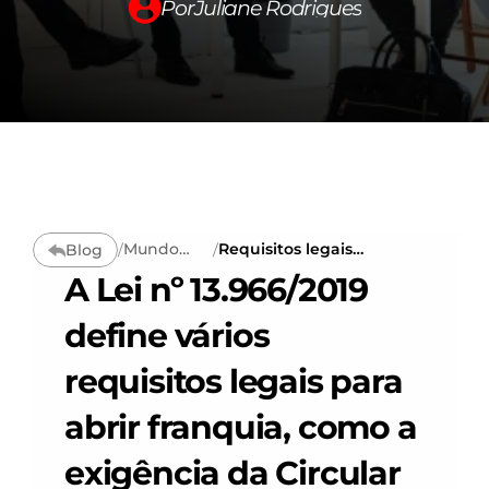
Por
Juliane Rodrigues
Conteúdos →
Summit300
Carreira
Fale conosco
Mundo
Requisitos legais
Blog
/
/
Changelog
Corporativ
para abrir
A Lei nº 13.966/2019 
o
franquia: o que a
lei exige antes da
expansão
define vários 
Pricing
requisitos legais para 
RESOURCES
abrir franquia, como a 
Blog
exigência da Circular 