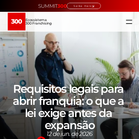
SUMMIT
300
Saiba mais
Ecossistema
300
300 Franchising
Home
Ecossistema
Quem somos
Requisitos legais para 
Educação →
abrir franquia: o que a 
lei exige antes da 
Verticais →
expansão
Escolha sua franquia
12 de jun. de 2026