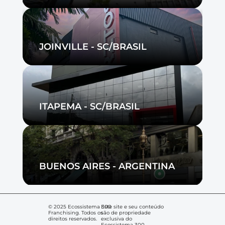
JOINVILLE - SC/BRASIL
ITAPEMA - SC/BRASIL
BUENOS AIRES - ARGENTINA
© 2025 Ecossistema 300 
Este site e seu conteúdo 
Franchising. Todos os 
são de propriedade 
direitos reservados.
exclusiva do 
Ecossistema 300 