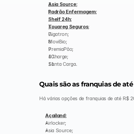
Asia Source
;
Padrão Enfermagem
;
Shelf 24h
;
Touareg Seguros
;
Gigatron;
MoviBio;
PremiaPão;
4Charge;
Santa Carga.
Quais são as franquias de at
Há várias opções de franquias de até R$ 2
Açaíland
;
Airlocker;
Asia Source;