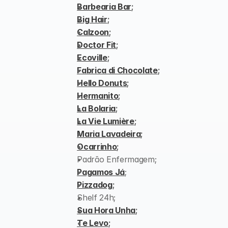
Barbearia Bar
;
Big Hair
;
Calzoon
;
Doctor Fit
;
Ecoville
;
Fabrica di Chocolate
;
Hello Donuts
;
Hermanito
;
La Bolaria
;
La Vie Lumière
;
Maria Lavadeira
;
Ocarrinho
;
Padrão Enfermagem;
Pagamos Já
;
Pizzadog
;
Shelf 24h;
Sua Hora Unha
;
Te Levo
;