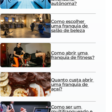
autônoma?
Como escolher 
uma franquia de 
salão de beleza
Como abrir uma 
franquia de fitness?
Quanto custa abrir 
uma franquia de 
açaí?
Como ser um 
multifranqueado e 