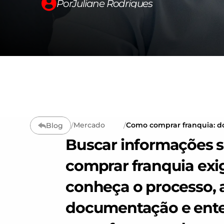
Por
Juliane Rodrigues
Mercado
Como comprar franquia: d
Blog
/
/
processo de aquisição
Buscar informações s
comprar franquia exi
conheça o processo, a
documentação e enten