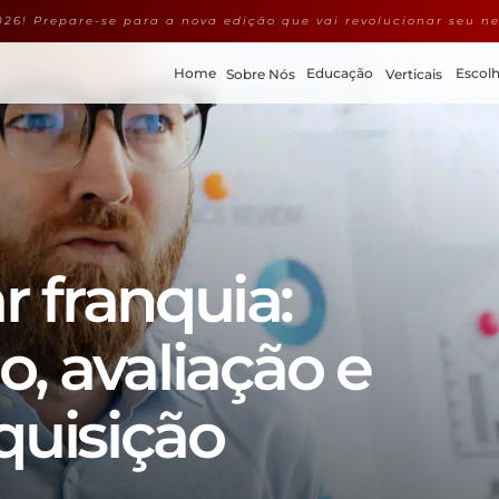
26! Prepare-se para a nova edição que vai revolucionar seu ne
Home
Educação
Escolh
Sobre Nós
Verticais
franquia: 
 avaliação e 
quisição