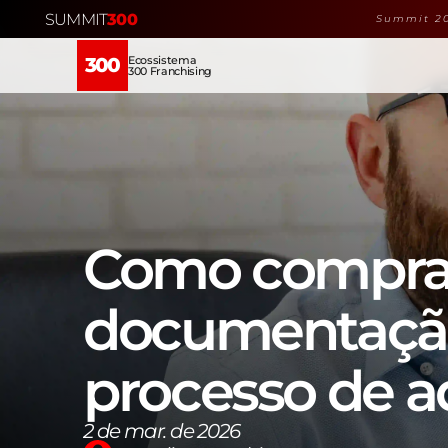
SUMMIT
300
Summit 20
Ecossistema
300
300 Franchising
Como comprar 
documentação,
processo de a
2 de mar. de 2026