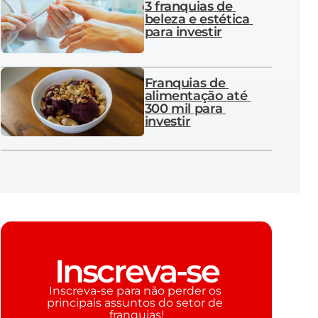
3 franquias de 
beleza e estética 
para investir
Franquias de 
alimentação até 
300 mil para 
investir
Inscreva-se
Inscreva-se para não perder os 
principais assuntos do setor de 
franquias!