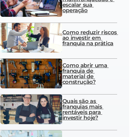
escalar sua 
operação
Como reduzir riscos 
ao investir em 
franquia na prática
Como abrir uma 
franquia de 
material de 
construção?
Quais são as 
franquias mais 
rentáveis para 
investir hoje?