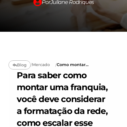
Por
Juliane Rodrigues
Conteúdos →
Summit300
Carreira
Fale conosco
Mercado
Como montar
Blog
/
/
Changelog
uma franquia:
Para saber como 
estrutura,
planejamento e
regulamentação
montar uma franquia, 
Pricing
você deve considerar 
RESOURCES
a formatação da rede, 
Blog
como escalar esse 