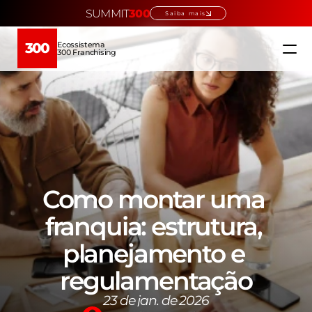
SUMMIT
300
Saiba mais
Ecossistema
300
300 Franchising
Home
Ecossistema
Quem somos
Como montar uma 
Educação →
franquia: estrutura, 
planejamento e 
Verticais →
regulamentação
Escolha sua franquia
23 de jan. de 2026