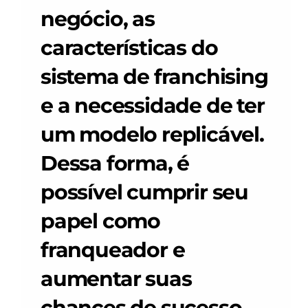
Careers
negócio, as 
características do 
Docs
sistema de franchising 
About
e a necessidade de ter 
um modelo replicável. 
COMMUNITY
Join
Dessa forma, é 
possível cumprir seu 
Events
papel como 
Experts
franqueador e 
aumentar suas 
chances de sucesso.