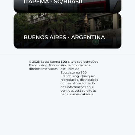
ITAPEMA - SC/BRASIL
BUENOS AIRES - ARGENTINA
© 2025 Ecossistema 300 
Este site e seu conteúdo 
Franchising. Todos os 
são de propriedade 
direitos reservados.
exclusiva do 
Ecossistema 300 
Franchising. Qualquer 
reprodução, distribuição 
ou uso não autorizado 
das informações aqui 
contidas está sujeito às 
penalidades cabíveis.