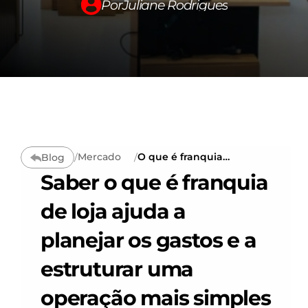
Por
Juliane Rodrigues
Conteúdos →
Summit300
Carreira
Fale conosco
Mercado
O que é franquia
Blog
/
/
Changelog
de loja: estrutura,
Saber o que é franquia 
vantagens e tipos
de operações
de loja ajuda a 
Pricing
planejar os gastos e a 
RESOURCES
estruturar uma 
Blog
operação mais simples 