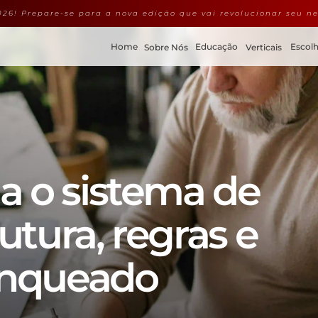
26! Prepare-se para a nova edição que vai revolucionar seu ne
Home
Educação
Escolh
Sobre Nós
Verticais
 o sistema de 
utura, regras e 
anqueado