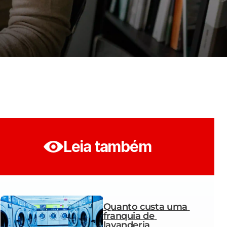
Leia também
Quanto custa uma 
franquia de 
lavanderia 