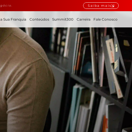
Saiba mais
gócio.
a Sua Franquia
Conteúdos
Summit300
Carreira
Fale Conosco