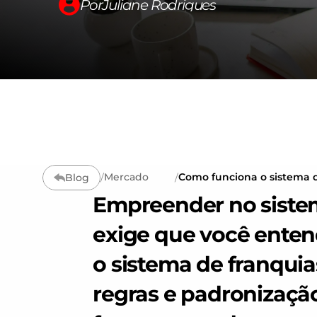
Por
Juliane Rodrigues
Mercado
Como funciona o sistema de
Blog
/
/
suporte ao franqueado
Empreender no sistem
exige que você enten
o sistema de franquias.
regras e padronização