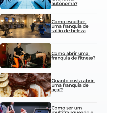
autônoma?
Como escolher 
uma franquia de 
salão de beleza
Como abrir uma 
franquia de fitness?
Quanto custa abrir 
uma franquia de 
açaí?
Como ser um 
multifranqueado e 