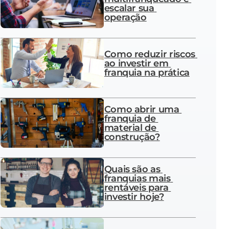
escalar sua 
operação
Como reduzir riscos 
ao investir em 
franquia na prática
Como abrir uma 
franquia de 
material de 
construção?
Quais são as 
franquias mais 
rentáveis para 
investir hoje?