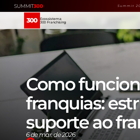
SUMMIT
300
Summit 20
Ecossistema
300
300 Franchising
Como funciona
franquias: estr
suporte ao fr
6 de mar. de 2026