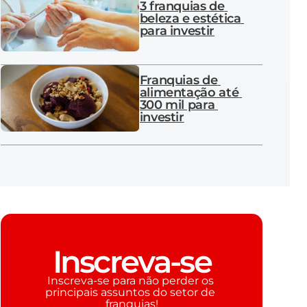
3 franquias de 
beleza e estética 
para investir
Franquias de 
alimentação até 
300 mil para 
investir
Inscreva-se
Inscreva-se para não perder os 
principais assuntos do setor de 
franquias!